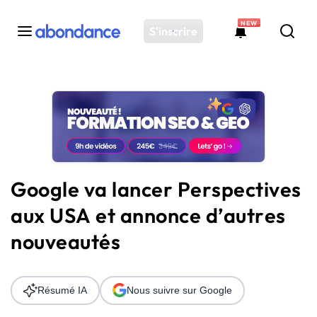
NEW
S'inscrire
Toutes les actus
Actus SEO
Plateforme
Outils
Solutions
Google va lancer Perspectives
Ressources
aux USA et annonce d’autres
Audit SEO
nouveautés
Résumé IA
Nous suivre sur Google