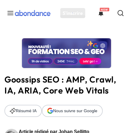
NEW
S'inscrire
Toutes les actus
Actus SEO
Plateforme
Outils
Solutions
Goossips SEO : AMP, Crawl,
Ressources
IA, ARIA, Core Web Vitals
Audit SEO
Résumé IA
Nous suivre sur Google
Article rédigé par
Johan Sellitto