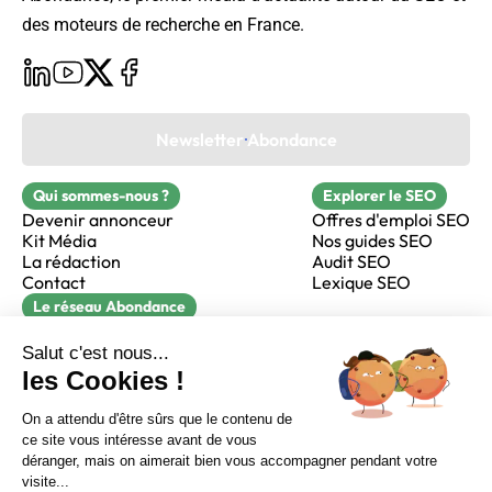
des moteurs de recherche en France.
Newsletter Abondance
Qui sommes-nous ?
Explorer le SEO
Devenir annonceur
Offres d'emploi SEO
Kit Média
Nos guides SEO
La rédaction
Audit SEO
Contact
Lexique SEO
Le réseau Abondance
FormaSEO
Réacteur
alfie formation
Sur LinkedIn
Sur Youtube
Sur X
Sur Facebook