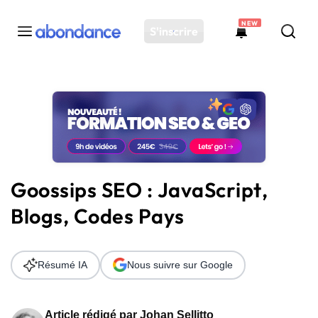
NEW
S'inscrire
Toutes les actus
Actus SEO
Plateforme
Outils
Solutions
Goossips SEO : JavaScript,
Ressources
Blogs, Codes Pays
Audit SEO
Résumé IA
Nous suivre sur Google
Article rédigé par
Johan Sellitto