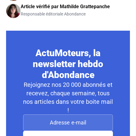
Article vérifié par
Mathilde Grattepanche
Responsable éditoriale Abondance
ActuMoteurs, la
newsletter hebdo
d'Abondance
Rejoignez nos 20 000 abonnés et
recevez, chaque semaine, tous
nos articles dans votre boite mail
!