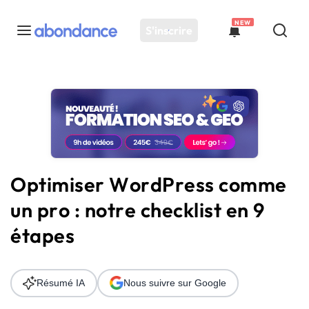
NEW
S'inscrire
Toutes les actus
Actus SEO
Plateforme
Outils
Solutions
Optimiser WordPress comme
Ressources
un pro : notre checklist en 9
Audit SEO
étapes
Résumé IA
Nous suivre sur Google