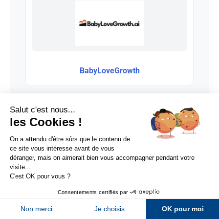
BabyLoveGrowth
Sur LinkedIn
Sur Youtube
Sur X
Sur Facebook
1 commentaire
Newsletter Abondance
Stéphanie
le 8 janvier 2025 à 14h51