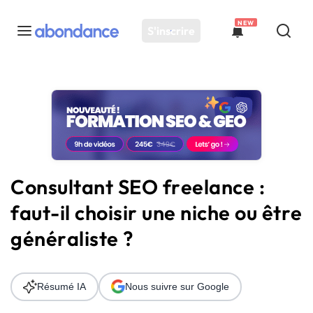
NEW
S'inscrire
Toutes les actus
Actus SEO
Plateforme
Outils
Solutions
Consultant SEO freelance :
Ressources
faut-il choisir une niche ou être
Audit SEO
généraliste ?
Résumé IA
Nous suivre sur Google