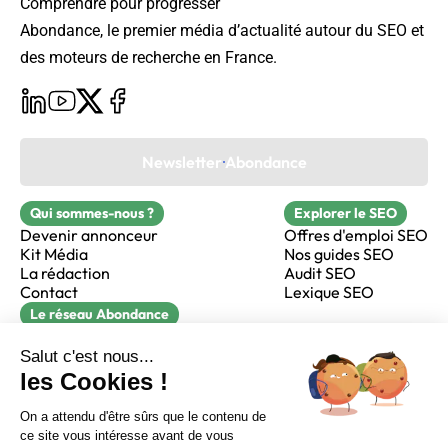
Comprendre pour progresser
Abondance, le premier média d’actualité autour du SEO et
des moteurs de recherche en France.
Newsletter Abondance
Qui sommes-nous ?
Explorer le SEO
Devenir annonceur
Offres d'emploi SEO
Kit Média
Nos guides SEO
La rédaction
Audit SEO
Contact
Lexique SEO
Le réseau Abondance
FormaSEO
Réacteur
alfie formation
Sur LinkedIn
Sur Youtube