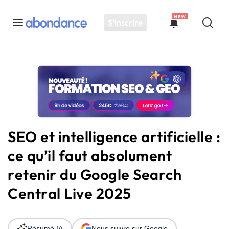
NEW
S'inscrire
Toutes les actus
Actus SEO
Plateforme
Outils
Solutions
SEO et intelligence artificielle :
Ressources
ce qu’il faut absolument
Audit SEO
retenir du Google Search
Central Live 2025
Résumé IA
Nous suivre sur Google