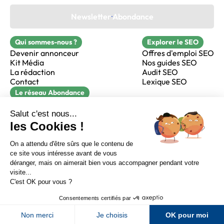
Newsletter Abondance
Qui sommes-nous ?
Explorer le SEO
Devenir annonceur
Offres d'emploi SEO
Kit Média
Nos guides SEO
La rédaction
Audit SEO
Contact
Lexique SEO
Le réseau Abondance
FormaSEO
Réacteur
alfie formation
Sur LinkedIn
Sur Youtube
Sur X
Sur Facebook
Crédits
Mentions légales
Newsletter Abondance
CGV
Confidentialité