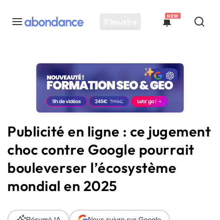
NEW
S'inscrire
Toutes les actus
Actus SEO
Plateforme
Outils
Solutions
Publicité en ligne : ce jugement
Ressources
choc contre Google pourrait
Audit SEO
bouleverser l’écosystème
mondial en 2025
Résumé IA
Nous suivre sur Google