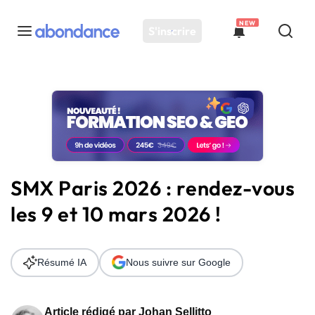
NEW
S'inscrire
Toutes les actus
Actus SEO
Plateforme
Outils
Solutions
SMX Paris 2026 : rendez-vous
Ressources
les 9 et 10 mars 2026 !
Audit SEO
Résumé IA
Nous suivre sur Google
Article rédigé par
Johan Sellitto