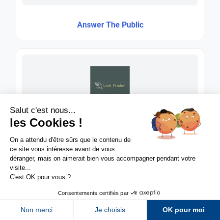
Answer The Public
Link Finder
Sur LinkedIn
Sur Youtube
Sur X
Sur Facebook
Newsletter Abondance
Abondance
>
Evénements SEO
>
SMX Paris 2026 : rendez-