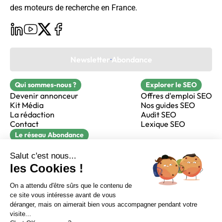
des moteurs de recherche en France.
Newsletter Abondance
Qui sommes-nous ?
Explorer le SEO
Devenir annonceur
Offres d'emploi SEO
Kit Média
Nos guides SEO
La rédaction
Audit SEO
Contact
Lexique SEO
Le réseau Abondance
FormaSEO
Réacteur
alfie formation
Sur LinkedIn
Sur Youtube
Sur X
Sur Facebook