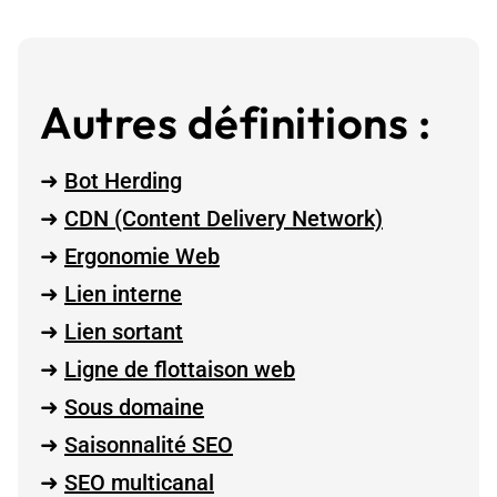
Autres définitions :
➜
Bot Herding
➜
CDN (Content Delivery Network)
➜
Ergonomie Web
➜
Lien interne
➜
Lien sortant
➜
Ligne de flottaison web
➜
Sous domaine
➜
Saisonnalité SEO
➜
SEO multicanal