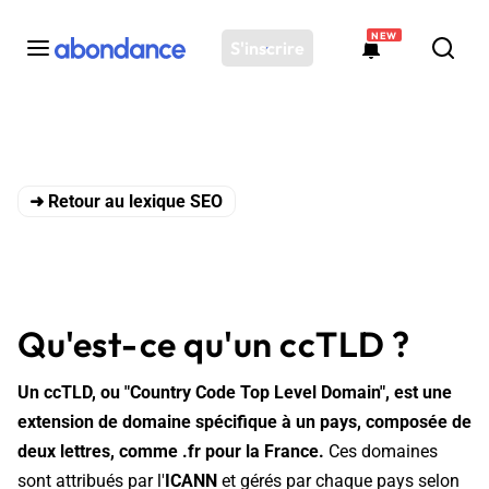
NEW
S'inscrire
Toutes les actus
Actus SEO
➜ Retour au lexique SEO
Plateforme
Outils
Solutions
Ressources
Qu'est-ce qu'un ccTLD ?
Audit SEO
Un ccTLD, ou "Country Code Top Level Domain", est une
extension de domaine spécifique à un pays, composée de
deux lettres, comme .fr pour la France.
Ces domaines
sont attribués par l'
ICANN
et gérés par chaque pays selon