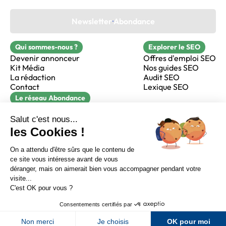
Newsletter Abondance
Qui sommes-nous ?
Explorer le SEO
Devenir annonceur
Offres d'emploi SEO
Kit Média
Nos guides SEO
La rédaction
Audit SEO
Contact
Lexique SEO
Le réseau Abondance
FormaSEO
Réacteur
alfie formation
Sur LinkedIn
Sur Youtube
Sur X
Sur Facebook
Crédits
Mentions légales
Newsletter Abondance
CGV
Confidentialité