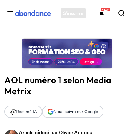
NEW
S'inscrire
Toutes les actus
Actus SEO
Plateforme
Outils
Solutions
AOL numéro 1 selon Media
Ressources
Metrix
Audit SEO
Résumé IA
Nous suivre sur Google
Article rédigé par
Olivier Andrieu