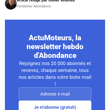
Article rédigé par
Olivier Andrieu
Fondateur Abondance
ActuMoteurs, la
newsletter hebdo
d'Abondance
Rejoignez nos 20 000 abonnés et
recevez, chaque semaine, tous
nos articles dans votre boite mail
!
Je m'abonne (gratuit)