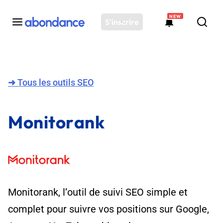
NEW
S'inscrire
Toutes les actus
Actus SEO
➜
Tous les outils SEO
Plateforme
Outils
Monitorank
Solutions
Ressources
Audit SEO
Monitorank, l’outil de suivi SEO simple et
complet pour suivre vos positions sur Google,