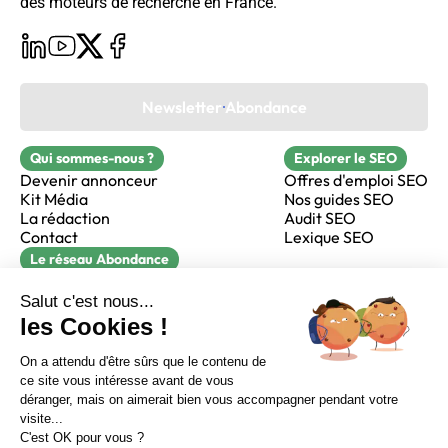
des moteurs de recherche en France.
Newsletter Abondance
Qui sommes-nous ?
Explorer le SEO
Devenir annonceur
Offres d'emploi SEO
Kit Média
Nos guides SEO
La rédaction
Audit SEO
Contact
Lexique SEO
Le réseau Abondance
FormaSEO
Réacteur
alfie formation
Sur LinkedIn
Sur Youtube
Sur X
Sur Facebook
Crédits