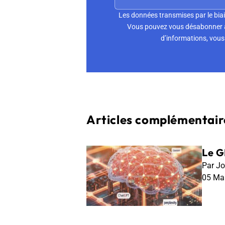
Les données transmises par le biai
Vous pouvez vous désabonner à 
d’informations, vous 
Articles complémentaire
Le G
Par Jo
05 Ma