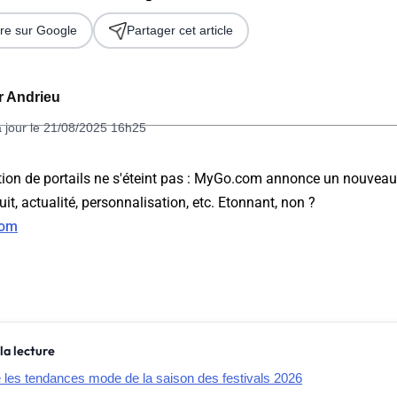
re sur Google
Partager cet article
er Andrieu
à jour le 21/08/2025 16h25
tion de portails ne s'éteint pas : MyGo.com annonce un nouveau 
tuit, actualité, personnalisation, etc. Etonnant, non ?
 2026
com
la lecture
e les tendances mode de la saison des festivals 2026