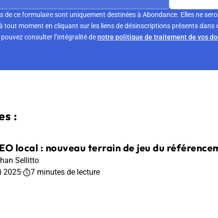
s de ce formulaire sont uniquement destinées à Abondance. Elles ne sero
tout moment en cliquant sur les liens de désinscriptions présents dans 
pouvez consulter l’intégralité de
notre politique de traitement de vos d
s :
EO local : nouveau terrain de jeu du référence
han Sellitto
i 2025
·
7 minutes de lecture