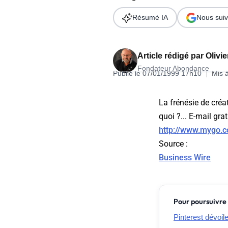
Wordpress
Télécharger l'Ebook
Résumé IA
Nous suiv
Shopify
PrestaShop
Article rédigé par
Olivi
Fondateur Abondance
Publié le 07/01/1999 17h10
|
Mis 
La frénésie de créa
quoi ?... E-mail gra
Formation SEO & GEO - Edition
http://www.mygo.
244.30€ HT au lieu de 349€ pendant 1 mois !
Source
:
Je découvre !
Business Wire
Pour poursuivre 
Pinterest dévoil