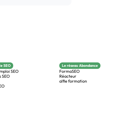
le SEO
Le réseau Abondance
emploi SEO
FormaSEO
s SEO
Réacteur
alfie formation
SEO