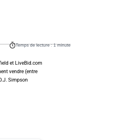
Temps de lecture : 1 minute
field et LiveBid.com
ent vendre (entre
 O.J. Simpson