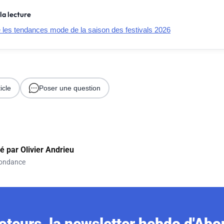
la lecture
e les tendances mode de la saison des festivals 2026
icle
Poser une question
gé par
Olivier Andrieu
ondance
teurs, la newsletter hebdo d'Ab