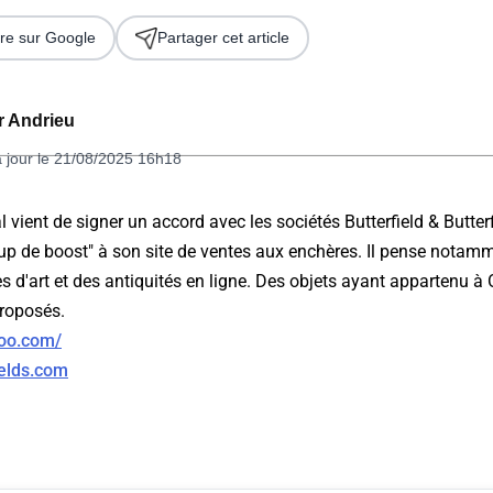
re sur Google
Partager cet article
er Andrieu
à jour le 21/08/2025 16h18
l vient de signer un accord avec les sociétés Butterfield & Butter
up de boost" à son site de ventes aux enchères. Il pense notamm
 2026
es d'art et des antiquités en ligne. Des objets ayant appartenu à
roposés.
hoo.com/
ields.com