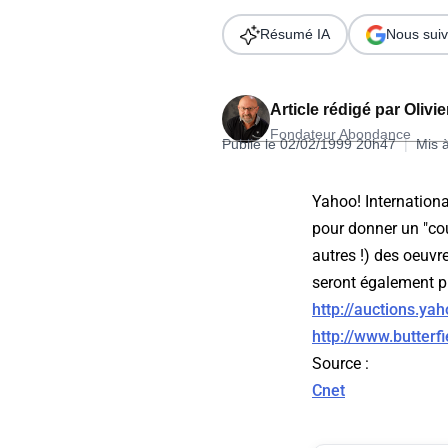
Wordpress
Télécharger l'Ebook
Résumé IA
Nous suiv
Shopify
PrestaShop
Article rédigé par
Olivi
Fondateur Abondance
Publié le 02/02/1999 20h47
|
Mis 
Yahoo! Internationa
pour donner un "co
Formation SEO & GEO - Edition
autres !) des oeuvr
244.30€ HT au lieu de 349€ pendant 1 mois !
seront également p
Je découvre !
http://auctions.ya
http://www.butterf
Source
:
Cnet