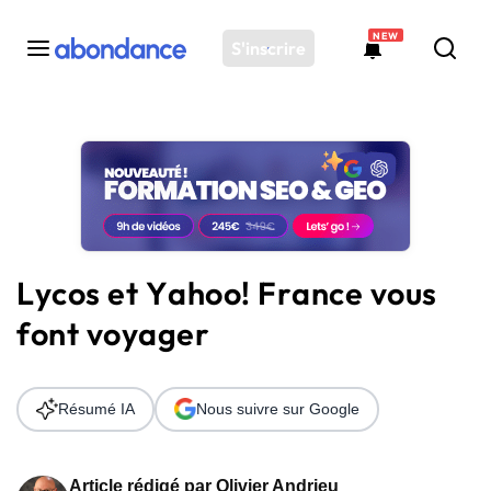
NEW
S'inscrire
Toutes les actus
Actus SEO
Plateforme
Outils
Solutions
Lycos et Yahoo! France vous
Ressources
font voyager
Audit SEO
Résumé IA
Nous suivre sur Google
Article rédigé par
Olivier Andrieu