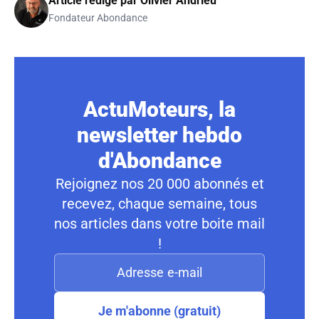
Article rédigé par
Olivier Andrieu
Fondateur Abondance
ActuMoteurs, la
newsletter hebdo
d'Abondance
Rejoignez nos 20 000 abonnés et
recevez, chaque semaine, tous
nos articles dans votre boite mail
!
Je m'abonne (gratuit)