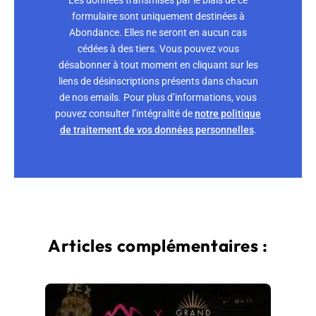
formulaire sont uniquement destinées à
Abondance. Elles ne seront en aucun cas
cédées à des tiers. Vous pouvez vous
désabonner à tout moment en cliquant sur les
liens de désinscriptions présents dans chacun
de nos emails. Pour plus d’informations, vous
pouvez consulter l’intégralité de
notre politique
de traitement de vos données personnelles
.
Articles complémentaires :