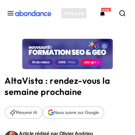
NEW
S'inscrire
Toutes les actus
Actus SEO
Plateforme
Outils
Solutions
AltaVista : rendez-vous la
Ressources
semaine prochaine
Audit SEO
Résumé IA
Nous suivre sur Google
Article rédigé par
Olivier Andrieu