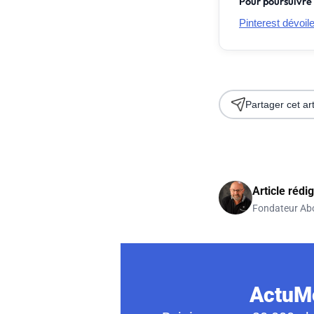
Pour poursuivre 
Pinterest dévoil
Partager cet art
Article rédi
Fondateur Ab
ActuMo