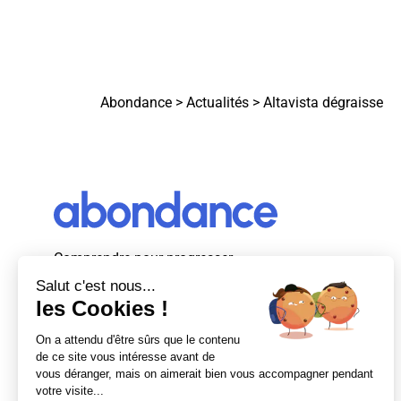
Abondance
>
Actualités
>
Altavista dégraisse
Comprendre pour progresser
Abondance, le premier média d’actualité
autour du SEO et des moteurs de recherche
en France.