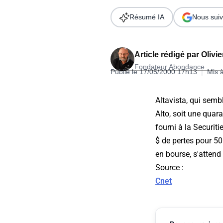
Wordpress
Télécharger l'Ebook
Résumé IA
Nous suiv
Shopify
PrestaShop
Article rédigé par
Olivi
Fondateur Abondance
Publié le 17/05/2000 17h13
|
Mis 
Altavista, qui semb
Alto, soit une quar
Formation SEO & GEO - Edition
fourni à la Securit
244.30€ HT au lieu de 349€ pendant 1 mois !
$ de pertes pour 50
Je découvre !
en bourse, s'attend 
Source :
Cnet