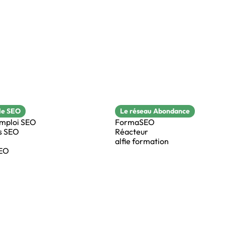
le SEO
Le réseau Abondance
emploi SEO
FormaSEO
s SEO
Réacteur
alfie formation
SEO