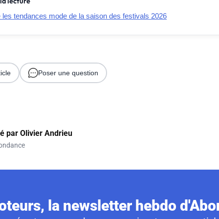
la lecture
e les tendances mode de la saison des festivals 2026
icle
Poser une question
gé par
Olivier Andrieu
ondance
teurs, la newsletter hebdo d'Ab