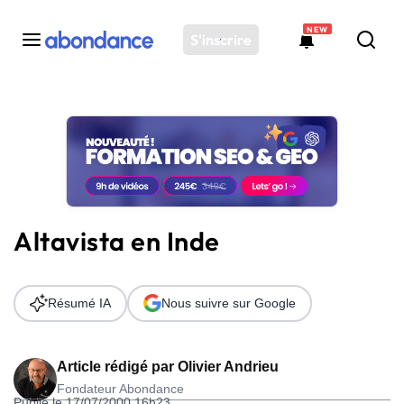
NEW
S'inscrire
Toutes les actus
Actus SEO
Plateforme
Outils
Solutions
Altavista en Inde
Ressources
Audit SEO
Résumé IA
Nous suivre sur Google
Article rédigé par
Olivier Andrieu
Fondateur Abondance
Publié le 17/07/2000 16h23