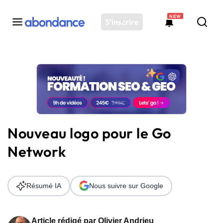
NEW
S'inscrire
Toutes les actus
Actus SEO
Plateforme
Outils
Solutions
Nouveau logo pour le Go
Ressources
Network
Audit SEO
Résumé IA
Nous suivre sur Google
Article rédigé par
Olivier Andrieu