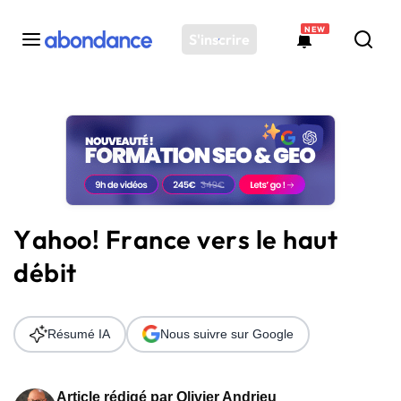
NEW
S'inscrire
Toutes les actus
Actus SEO
Plateforme
Outils
Solutions
Yahoo! France vers le haut
Ressources
débit
Audit SEO
Résumé IA
Nous suivre sur Google
Article rédigé par
Olivier Andrieu