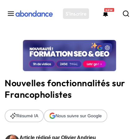
NEW
S'inscrire
Toutes les actus
Actus SEO
Plateforme
Outils
Solutions
Nouvelles fonctionnalités sur
Ressources
Francopholistes
Audit SEO
Résumé IA
Nous suivre sur Google
Article rédigé par
Olivier Andrieu