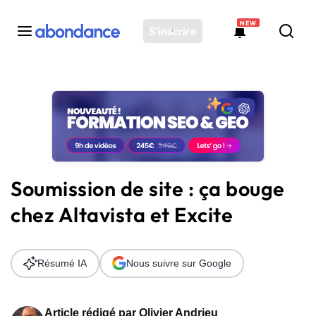
NEW
S'inscrire
Toutes les actus
Actus SEO
Plateforme
Outils
Solutions
Soumission de site : ça bouge
Ressources
chez Altavista et Excite
Audit SEO
Résumé IA
Nous suivre sur Google
Article rédigé par
Olivier Andrieu