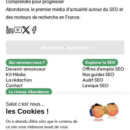
Comprendre pour progresser
Abondance, le premier média d’actualité autour du SEO et
des moteurs de recherche en France.
Newsletter Abondance
Qui sommes-nous ?
Explorer le SEO
Devenir annonceur
Offres d'emploi SEO
Kit Média
Nos guides SEO
La rédaction
Audit SEO
Contact
Lexique SEO
Le réseau Abondance
FormaSEO
Réacteur
alfie formation
Sur LinkedIn
Sur Youtube