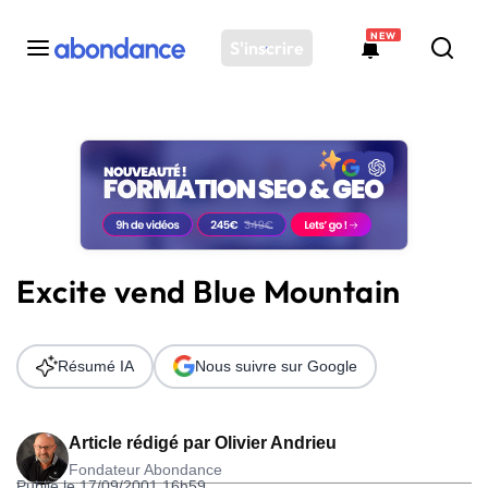
NEW
S'inscrire
Toutes les actus
Actus SEO
Plateforme
Outils
Solutions
Excite vend Blue Mountain
Ressources
Audit SEO
Résumé IA
Nous suivre sur Google
Article rédigé par
Olivier Andrieu
Fondateur Abondance
Publié le 17/09/2001 16h59