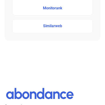
Monitorank
Similarweb