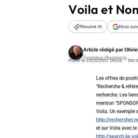
Voila et No
Wordpress
Télécharger l'Ebook
Shopify
Résumé IA
Nous suiv
PrestaShop
Article rédigé par
Olivi
Fondateur Abondance
Publié le 23/10/2001 16h16
|
Mis 
Formation SEO & GEO - Edition
Les offres de positi
244.30€ HT au lieu de 349€ pendant 1 mois !
"Recherche & référe
Je découvre !
recherche. Les lien
mention "SPONSORIN
Voila. Un exemple s
http://recherche
et sur Voila avec le
http://search.ke.