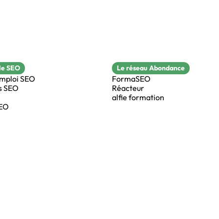
le SEO
Le réseau Abondance
emploi SEO
FormaSEO
s SEO
Réacteur
alfie formation
SEO