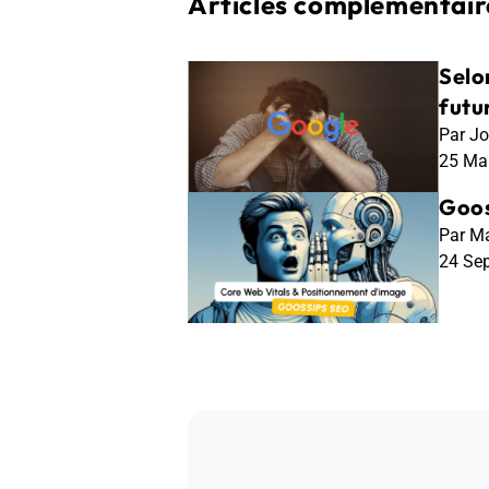
Articles complémentaire
Selo
futu
Par Jo
25 Ma
Goos
Par Ma
24 Se