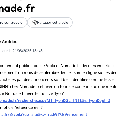
made.fr
re sur Google
Partager cet article
er Andrieu
à jour le 21/08/2025 13h45
 2026
onnement publicitaire de Voila et Nomade.fr, décrites en détail da
ncement" du mois de septembre dernier, sont en ligne sur les de
s achetés par des annonceurs sont bien identifiés comme tels, e
G" chez Nomade.fr et avec un fond de couleur plus une menti
ur Nomade.fr avec le mot clé "lyon" :
r.nomade.fr/recherche.asp?MT=lyon&GL=INTL&s=lyon&opt=0
 mot clé "référencement" :
voila.fr/S/voila?gb=site&kw=r%E9f%E9rencement