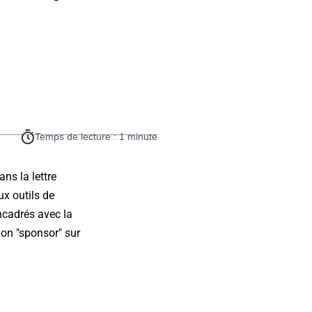
Temps de lecture : 1 minute
ns la lettre
ux outils de
ncadrés avec la
on "sponsor" sur