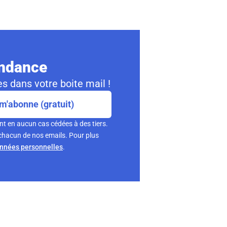
ondance
s dans votre boite mail !
m'abonne (gratuit)
nt en aucun cas cédées à des tiers.
chacun de nos emails. Pour plus
onnées personnelles
.