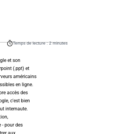
Temps de lecture : 2 minutes
gle et son
oint (.ppt) et
erveurs américains
ssibles en ligne.
libre accès des
gle, c'est bien
ut internaute.
ion,
 - pour des
trer aux