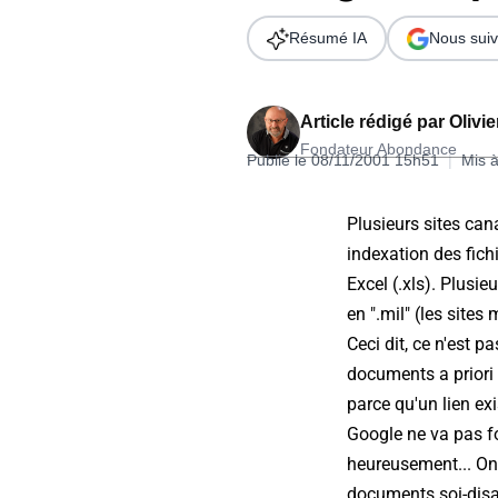
Wordpress
Télécharger l'Ebook
Résumé IA
Nous suiv
Shopify
PrestaShop
Article rédigé par
Olivi
Fondateur Abondance
Publié le 08/11/2001 15h51
|
Mis à
Plusieurs sites ca
indexation des fich
Formation SEO & GEO - Edition
Excel (.xls). Plusi
244.30€ HT au lieu de 349€ pendant 1 mois !
en ".mil" (les site
Je découvre !
Ceci dit, ce n'est p
documents a priori 
parce qu'un lien ex
Google ne va pas fo
heureusement... On 
documents soi-disa