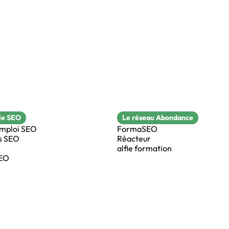
le SEO
Le réseau Abondance
emploi SEO
FormaSEO
s SEO
Réacteur
alfie formation
SEO