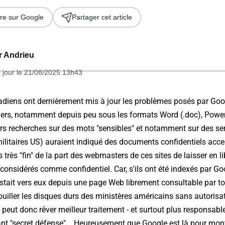
re sur Google
Partager cet article
er Andrieu
 jour le 21/08/2025 13h43
nadiens ont dernièrement mis à jour les problèmes posés par Goo
iers, notamment depuis peu sous les formats Word (.doc), Powerp
 2026
eurs recherches sur des mots "sensibles" et notamment sur des s
s militaires US) auraient indiqué des documents confidentiels acce
as très "fin" de la part des webmasters de ces sites de laisser en 
considérés comme confidentiel. Car, s'ils ont été indexés par Goo
istait vers eux depuis une page Web librement consultable par to
uiller les disques durs des ministères américains sans autorisat
peut donc rêver meilleur traitement - et surtout plus responsable
nt "secret défense"... Heureusement que Google est là pour mon