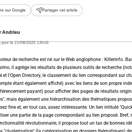
re sur Google
Partager cet article
er Andrieu
à jour le 21/08/2025 13h16
eur de recherche est né sur le Web anglophone : Killerinfo. Bas
simo, il agrège les résultats de plusieurs outils de recherche (
 2026
N et l'Open Directory, le classement du lien correspondant sur ch
ompte étant également affiché) avec les liens de son propre inde
éférencement payant) pour afficher des pages de résultats origina
es", mais également une hiérarchisation des thématiques proposé
sez fine et, en tout cas, assez intéressante. Un lien intitulé "Qui
iser une partie de la page correspondant au lien proposé. Bref, m
ctionnalité révolutionnaire, il propose tout un tas de bonnes id
a "clusterisation" (la catégorisation en dossiers thématiques) des