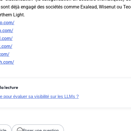
se sont déjà engagé des sociétés comme Exalead, Wisenut ou Teo
rthern Light.
fo.com/
o.com/
d.com/
t.com/
com/
ch.com/
la lecture
e pour évaluer sa visibilité sur les LLMs ?
icle
Poser une question