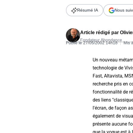
Wordpress
Télécharger l'Ebook
Résumé IA
Nous suiv
Shopify
PrestaShop
Article rédigé par
Olivi
Fondateur Abondance
Publié le 27/05/2002 14h18
|
Mis 
Un nouveau métamot
technologie de Vivi
Formation SEO & GEO - Edition
Fast, Altavista, MS
244.30€ HT au lieu de 349€ pendant 1 mois !
recherche pris en c
Je découvre !
fonctionnalité de r
des liens "classiqu
l'écran, de façon as
également de visual
présente aucune fon
que la vogue est à l