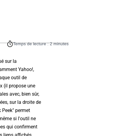
Temps de lecture : 2 minutes
é sur la
notamment Yahoo!,
aque outil de
x (il propose une
les avec, bien sûr,
es, sur la droite de
ck Peek" permet
ême si l'outil ne
ées qui confirment
 liens affichés,