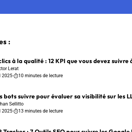
s :
lics à la qualité : 12 KPI que vous devez suivre à
ctor Lerat
l 2025
·
10 minutes de lecture
 bots suivre pour évaluer sa visibilité sur les 
han Sellitto
l 2025
·
13 minutes de lecture
 Tracker : 7 Outils SEO pour suivre les Goog