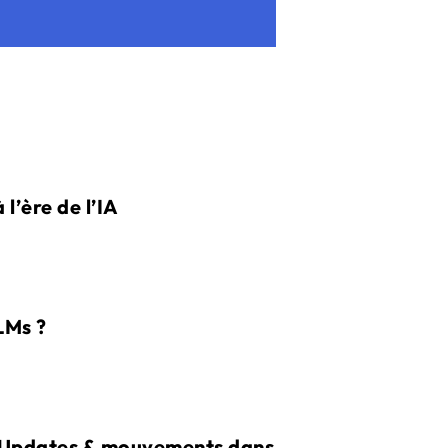
 l’ère de l’IA
LLMs ?
le Updates & mouvements dans