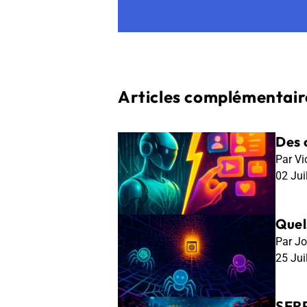
Articles complémentaire
Des c
Par Vi
02 Jui
Quels
Par Jo
25 Jui
SERP