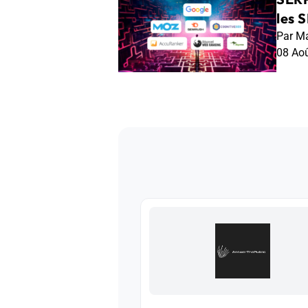
les 
Par Ma
08 Ao