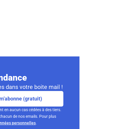
ondance
s dans votre boite mail !
m'abonne (gratuit)
nt en aucun cas cédées à des tiers.
chacun de nos emails. Pour plus
onnées personnelles
.