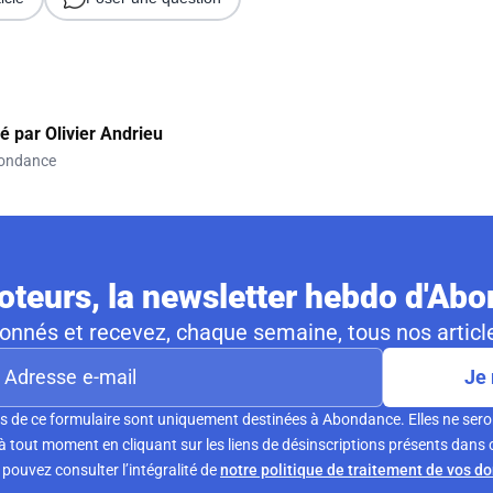
gé par
Olivier Andrieu
ondance
teurs, la newsletter hebdo d'Ab
nnés et recevez, chaque semaine, tous nos article
Je 
s de ce formulaire sont uniquement destinées à Abondance. Elles ne sero
tout moment en cliquant sur les liens de désinscriptions présents dans 
pouvez consulter l’intégralité de
notre politique de traitement de vos d