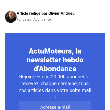
Article rédigé par
Olivier Andrieu
Fondateur Abondance
ActuMoteurs, la
newsletter hebdo
d'Abondance
Rejoignez nos 20 000 abonnés et
recevez, chaque semaine, tous
nos articles dans votre boite mail
!