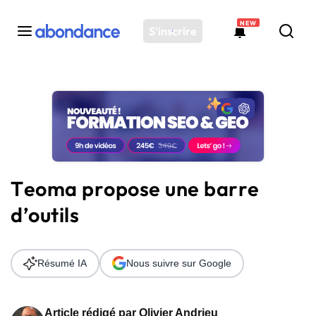
NEW
S'inscrire
Toutes les actus
Actus SEO
Plateforme
Outils
Solutions
Teoma propose une barre
Ressources
d’outils
Audit SEO
Résumé IA
Nous suivre sur Google
Article rédigé par
Olivier Andrieu