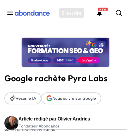
NEW
S'inscrire
Toutes les actus
Actus SEO
Plateforme
Outils
Solutions
Google rachète Pyra Labs
Ressources
Audit SEO
Résumé IA
Nous suivre sur Google
Article rédigé par
Olivier Andrieu
Fondateur Abondance
Publié le 17/02/2003 14h05