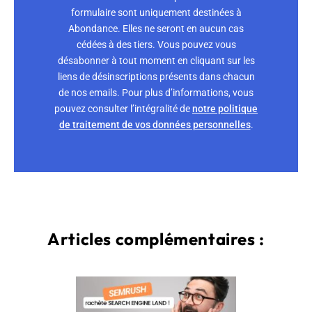
formulaire sont uniquement destinées à
Abondance. Elles ne seront en aucun cas
cédées à des tiers. Vous pouvez vous
désabonner à tout moment en cliquant sur les
liens de désinscriptions présents dans chacun
de nos emails. Pour plus d’informations, vous
pouvez consulter l’intégralité de
notre politique
de traitement de vos données personnelles
.
Articles complémentaires :