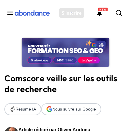
NEW
S'inscrire
Toutes les actus
Actus SEO
Plateforme
Outils
Solutions
Comscore veille sur les outils
Ressources
de recherche
Audit SEO
Résumé IA
Nous suivre sur Google
Article rédigé par
Olivier Andrieu