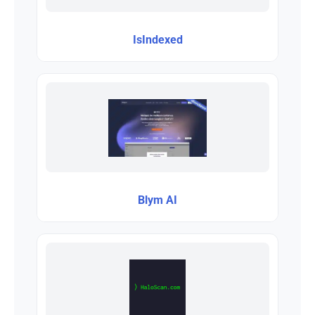
IsIndexed
Blym AI