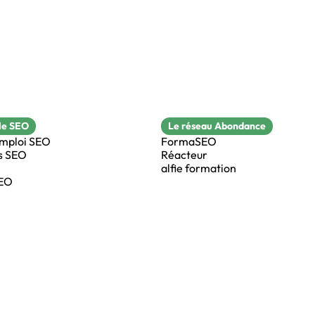
le SEO
Le réseau Abondance
emploi SEO
FormaSEO
s SEO
Réacteur
alfie formation
SEO