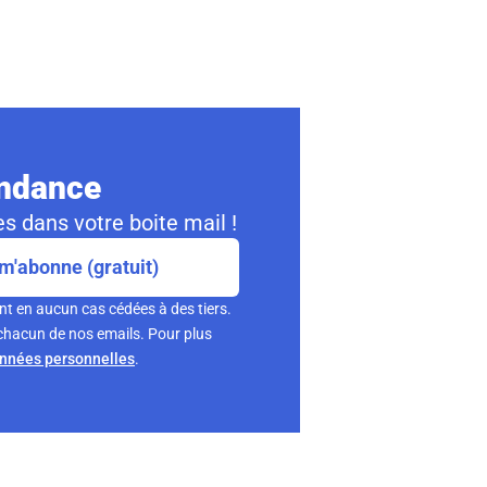
ondance
s dans votre boite mail !
m'abonne (gratuit)
nt en aucun cas cédées à des tiers.
chacun de nos emails. Pour plus
onnées personnelles
.