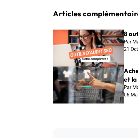
Articles complémentaire
8 out
Par Ma
21 Oc
Ache
et l
Par Ma
06 Ma