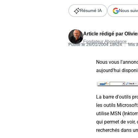
Wordpress
Télécharger l'Ebook
Résumé IA
Nous suiv
Shopify
PrestaShop
Article rédigé par
Olivi
Fondateur Abondance
Publié le 26/01/2004 18h24
|
Mis 
Nous vous l'annonci
aujourd'hui disponi
Formation SEO & GEO - Edition
244.30€ HT au lieu de 349€ pendant 1 mois !
Je découvre !
La barre d'outils pr
les outils Microsof
utilise MSN (Inktomi
qui permet de voir,
recherchés dans une