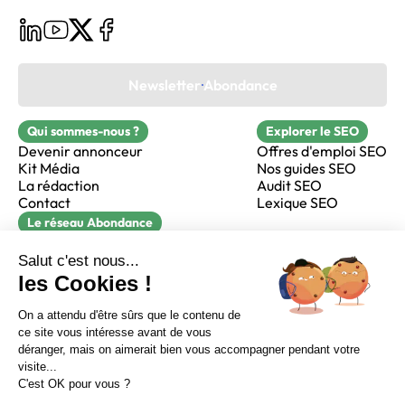
Newsletter Abondance
Qui sommes-nous ?
Explorer le SEO
Devenir annonceur
Offres d'emploi SEO
Kit Média
Nos guides SEO
La rédaction
Audit SEO
Contact
Lexique SEO
Le réseau Abondance
FormaSEO
Réacteur
alfie formation
Sur LinkedIn
Sur Youtube
Sur X
Sur Facebook
Crédits
Mentions légales
Newsletter Abondance