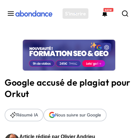
NEW
S'inscrire
Toutes les actus
Actus SEO
Plateforme
Outils
Solutions
Google accusé de plagiat pour
Ressources
Orkut
Audit SEO
Résumé IA
Nous suivre sur Google
Article rédigé par
Olivier Andrieu