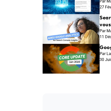
Par Ma
27 Fé
Sear
vous
Par Ma
11 Dé
Goog
Par La
30 Ju