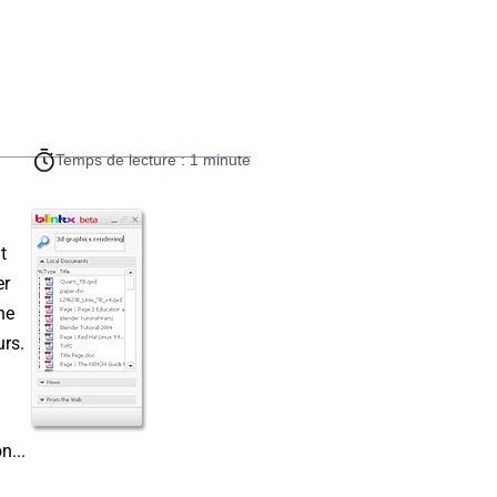
Temps de lecture : 1 minute
t
er
ne
urs.
n...