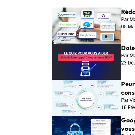
Réda
Par Ma
05 Ma
Dois
Par Ma
23 Dé
Peur
conse
Par Vi
18 Fé
Goog
vous