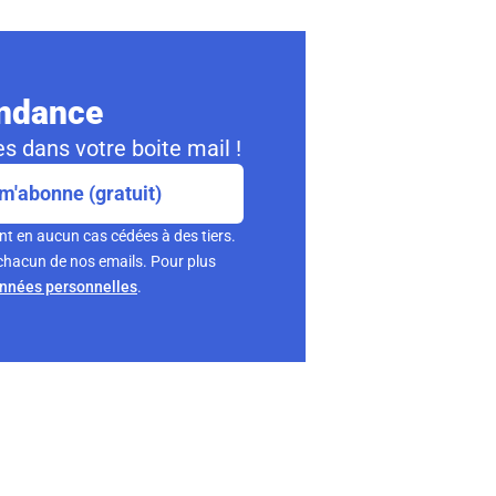
ondance
s dans votre boite mail !
m'abonne (gratuit)
nt en aucun cas cédées à des tiers.
chacun de nos emails. Pour plus
onnées personnelles
.