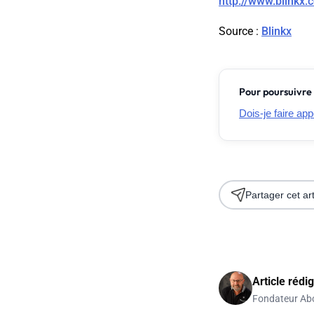
http://www.blinkx
Source
:
Blinkx
Pour poursuivre 
Dois-je faire ap
Partager cet art
Article rédi
Fondateur Ab