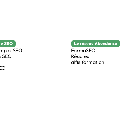
le SEO
Le réseau Abondance
emploi SEO
FormaSEO
s SEO
Réacteur
alfie formation
SEO