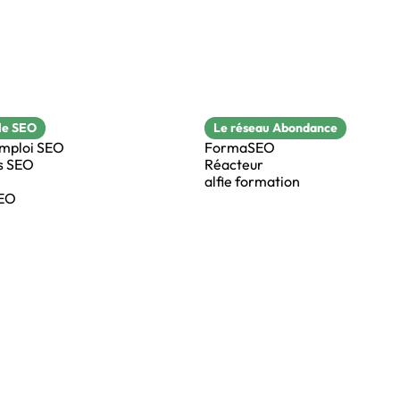
le SEO
Le réseau Abondance
emploi SEO
FormaSEO
s SEO
Réacteur
alfie formation
SEO