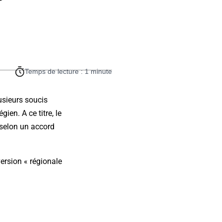
Temps de lecture : 1 minute
usieurs soucis
ien. A ce titre, le
(selon un accord
ersion « régionale