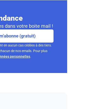
ondance
s dans votre boite mail !
m'abonne (gratuit)
nt en aucun cas cédées à des tiers.
chacun de nos emails. Pour plus
onnées personnelles
.