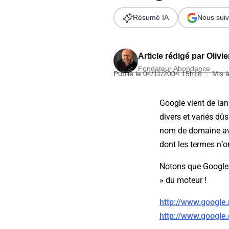
Wordpress
Télécharger l'Ebook
Résumé IA
Nous suiv
Shopify
PrestaShop
Article rédigé par
Olivi
Fondateur Abondance
Publié le 04/11/2004 15h18
|
Mis à
Google vient de lan
divers et variés dûs
Formation SEO & GEO - Edition
nom de domaine ava
244.30€ HT au lieu de 349€ pendant 1 mois !
dont les termes n’o
Je découvre !
Notons que Google 
» du moteur !
http://www.google.
http://www.google.