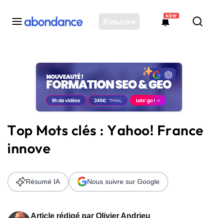
NEW
S'inscrire
Toutes les actus
Actus SEO
Plateforme
Outils
Solutions
Top Mots clés : Yahoo! France
Ressources
innove
Audit SEO
Résumé IA
Nous suivre sur Google
Article rédigé par
Olivier Andrieu