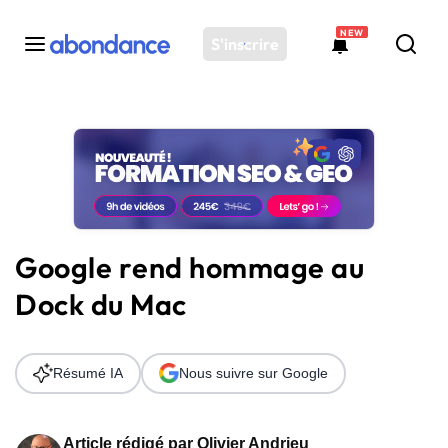
NEW
S'inscrire
Toutes les actus
Actus SEO
Plateforme
Outils
Solutions
Google rend hommage au
Ressources
Dock du Mac
Audit SEO
Résumé IA
Nous suivre sur Google
Article rédigé par
Olivier Andrieu