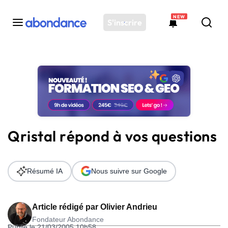
NEW
S'inscrire
Toutes les actus
Actus SEO
Plateforme
Outils
Solutions
Qristal répond à vos questions
Ressources
Audit SEO
Résumé IA
Nous suivre sur Google
Article rédigé par
Olivier Andrieu
Fondateur Abondance
Publié le 21/03/2005 10h58