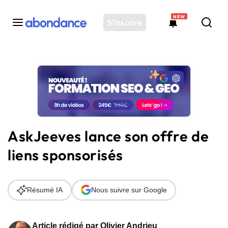
NEW
S'inscrire
Toutes les actus
Actus SEO
Plateforme
Outils
Solutions
AskJeeves lance son offre de
Ressources
liens sponsorisés
Audit SEO
Résumé IA
Nous suivre sur Google
Article rédigé par
Olivier Andrieu