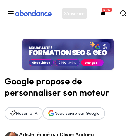
NEW
S'inscrire
Toutes les actus
Actus SEO
Plateforme
Outils
Solutions
Google propose de
Ressources
personnaliser son moteur
Audit SEO
Résumé IA
Nous suivre sur Google
Article rédigé par
Olivier Andrieu