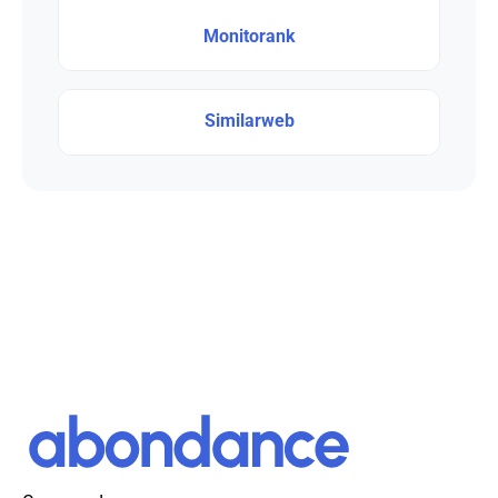
Monitorank
Similarweb