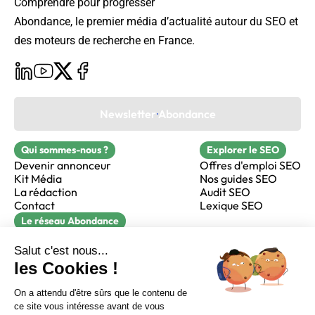
Comprendre pour progresser
Abondance, le premier média d’actualité autour du SEO et
des moteurs de recherche en France.
Newsletter Abondance
Qui sommes-nous ?
Explorer le SEO
Devenir annonceur
Offres d'emploi SEO
Kit Média
Nos guides SEO
La rédaction
Audit SEO
Contact
Lexique SEO
Le réseau Abondance
FormaSEO
Réacteur
alfie formation
Sur LinkedIn
Sur Youtube