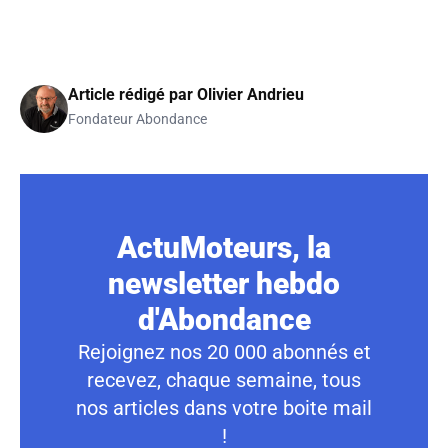
Article rédigé par
Olivier Andrieu
Fondateur Abondance
ActuMoteurs, la
newsletter hebdo
d'Abondance
Rejoignez nos 20 000 abonnés et
recevez, chaque semaine, tous
nos articles dans votre boite mail
!