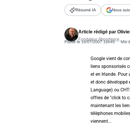
Wordpress
Télécharger l'Ebook
Résumé IA
Nous suiv
Shopify
PrestaShop
Article rédigé par
Olivi
Fondateur Abondance
Publié le 16/07/2007 16h45
|
Mis 
Google vient de conf
liens sponsorisés 
Formation SEO & GEO - Edition
et en Irlande. Pour 
244.30€ HT au lieu de 349€ pendant 1 mois !
et donc développé
Je découvre !
Language
) ou CHT
offres de "click to
maintenant les lien
téléphones mobiles,
viennent...