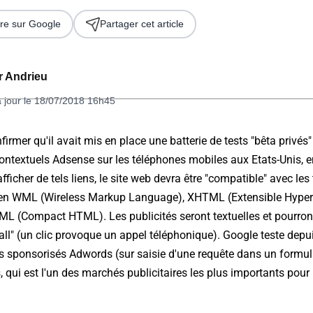
re sur Google
Partager cet article
er Andrieu
à jour le 18/07/2018 16h45
irmer qu'il avait mis en place une batterie de tests "bêta privés
contextuels Adsense sur les téléphones mobiles aux Etats-Unis, 
 2026
afficher de tels liens, le site web devra être "compatible" avec l
 en WML (
Wireless Markup Language
), XHTML (
Extensible Hype
ML (
Compact HTML
). Les publicités seront textuelles et pourro
 call" (un clic provoque un appel téléphonique). Google teste dep
s sponsorisés Adwords (sur saisie d'une requête dans un formula
 qui est l'un des marchés publicitaires les plus importants pour