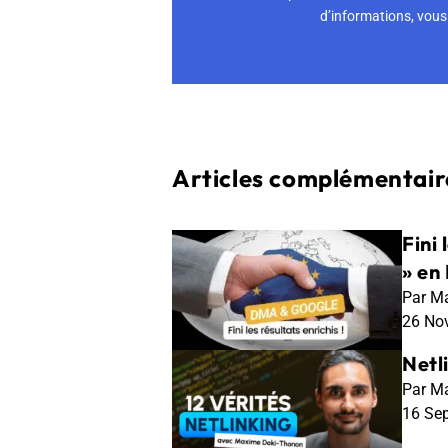
d’informations, vous 
Articles complémentaire
Fini 
» en
Par Ma
26 No
Netl
Par Ma
16 Se