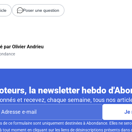
icle
Poser une question
gé par
Olivier Andrieu
ondance
teurs, la newsletter hebdo d'Ab
nnés et recevez, chaque semaine, tous nos article
Je 
s de ce formulaire sont uniquement destinées à Abondance. Elles ne sero
tout moment en cliquant sur les liens de désinscriptions présents dans 