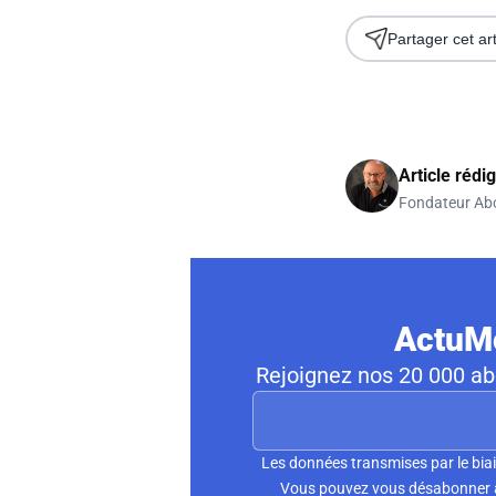
Partager cet art
Article rédi
Fondateur Ab
ActuMo
Rejoignez nos 20 000 abo
Les données transmises par le biai
Vous pouvez vous désabonner à 