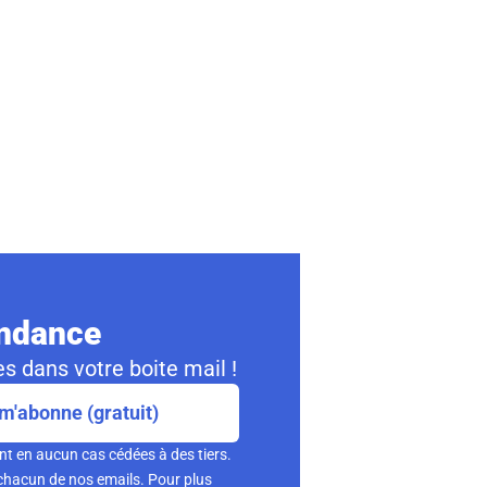
ondance
s dans votre boite mail !
m'abonne (gratuit)
nt en aucun cas cédées à des tiers.
chacun de nos emails. Pour plus