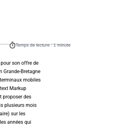
Temps de lecture : 1 minute
" pour son offre de
en Grande-Bretagne
es terminaux mobiles
rtext Markup
nt proposer des
uis plusieurs mois
ire) sur les
 les années qui