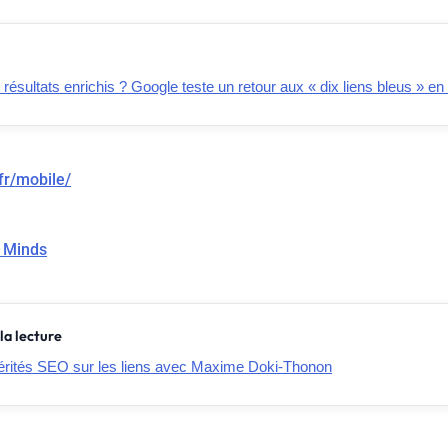
t résultats enrichis ? Google teste un retour aux « dix liens bleus » e
fr/mobile/
 Minds
la lecture
 vérités SEO sur les liens avec Maxime Doki-Thonon