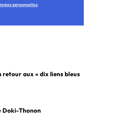
onnées personnelles
.
n retour aux « dix liens bleus
me Doki-Thonon