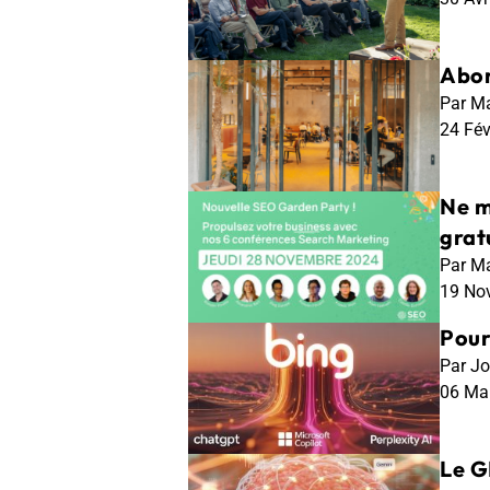
Abon
Par Ma
24 Fé
Ne m
gratu
Par Ma
19 No
Pour
Par Jo
06 Ma
Le G