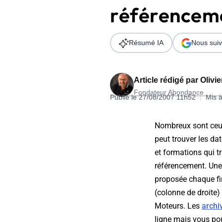
référencem
Wordpress
Télécharger l'Ebook
Shopify
Résumé IA
Nous suiv
PrestaShop
Article rédigé par
Olivi
Fondateur Abondance
Publié le 27/08/2007 11h52
|
Mis à
Formation SEO & GEO - Edition
Nombreux sont ceux
244.30€ HT au lieu de 349€ pendant 1 mois !
peut trouver les da
Je découvre !
et formations qui t
référencement. Une 
proposée chaque fi
(colonne de droite)
Moteurs. Les
archi
ligne mais vous po