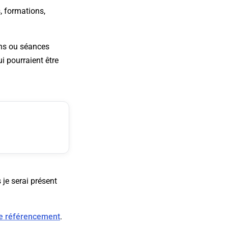
, formations,
ons ou séances
i pourraient être
 je serai présent
le référencement
.