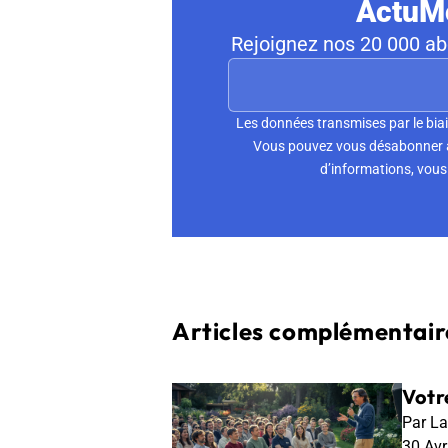
ActuMo
Rejoignez nos 20 000 abo
Les données transmises par le biai
Vous pouvez vous désabonner à 
d’informations, vous 
Articles complémentaire
Votr
Par La
30 Av