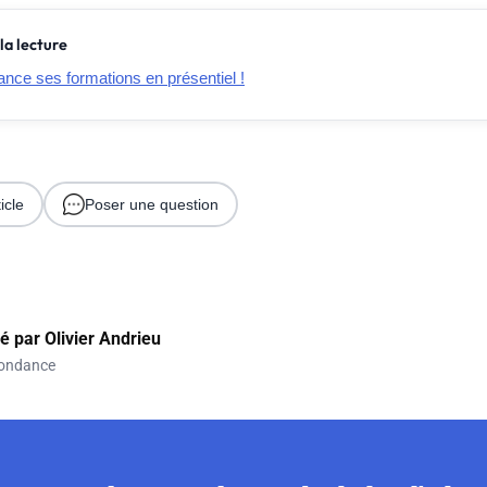
la lecture
nce ses formations en présentiel !
icle
Poser une question
gé par
Olivier Andrieu
ondance