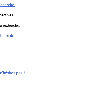
recherche
.
pectives.
de recherche.
teurs de
,
n'hésitez pas à