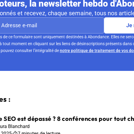
teurs, la newsletter hebdo d'Ab
nnés et recevez, chaque semaine, tous nos article
Je 
s de ce formulaire sont uniquement destinées à Abondance. Elles ne sero
tout moment en cliquant sur les liens de désinscriptions présents dans 
pouvez consulter l’intégralité de
notre politique de traitement de vos d
s :
e SEO est dépassé ? 8 conférences pour tout ch
ura Blanchard
r 2025
·
7 minutes de lecture