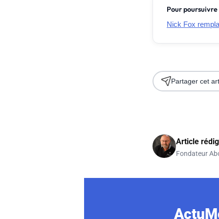
Pour poursuivre 
Nick Fox remplac
Partager cet art
Article rédi
Fondateur Ab
ActuMo