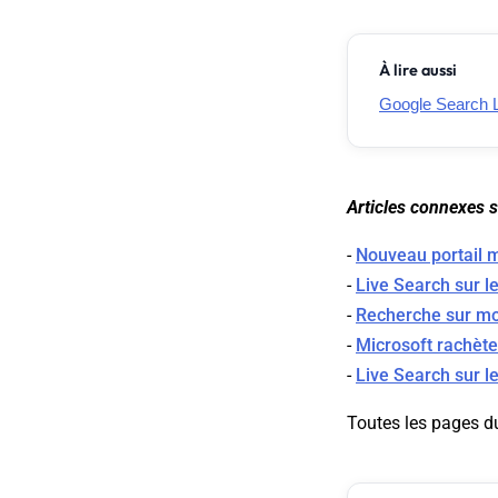
À lire aussi
Google Search L
Articles connexes su
-
Nouveau portail 
-
Live Search sur 
-
Recherche sur mobi
-
Microsoft rachète
-
Live Search sur l
Toutes les pages d