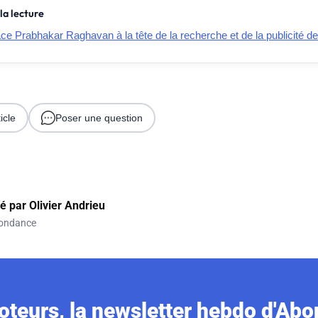
la lecture
e Prabhakar Raghavan à la tête de la recherche et de la publicité d
icle
Poser une question
gé par
Olivier Andrieu
ondance
teurs, la newsletter hebdo d'Ab