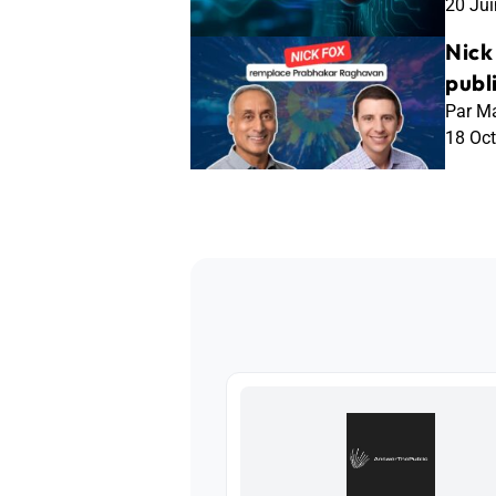
20 Ju
Nick
publ
Par Ma
18 Oc