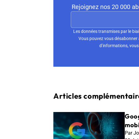
Rejoignez nos 20 000 abo
Les données transmises par le biai
Vous pouvez vous désabonner à 
d’informations, vous 
Articles complémentaire
Goog
mobi
Par Jo