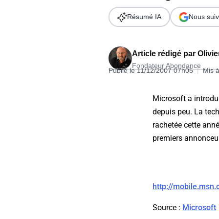
Wordpress
Télécharger l'Ebook
Résumé IA
Nous suiv
Shopify
PrestaShop
Article rédigé par
Olivi
Fondateur Abondance
Publié le 11/12/2007 07h05
|
Mis à
Microsoft a introdu
depuis peu. La tech
Formation SEO & GEO - Edition
rachetée cette ann
244.30€ HT au lieu de 349€ pendant 1 mois !
premiers annonceur
Je découvre !
http://mobile.msn
Source :
Microsoft