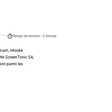
Temps de lecture : 1 minute
icain, relooké
iété ScreenTonic SA,
ont parmi les