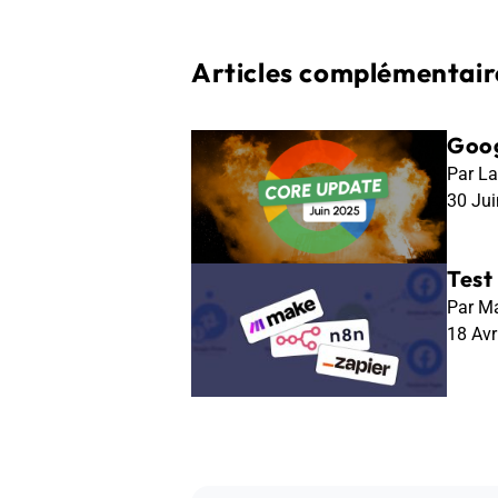
Articles complémentaire
Goog
Par La
30 Ju
Test
Par Ma
18 Av