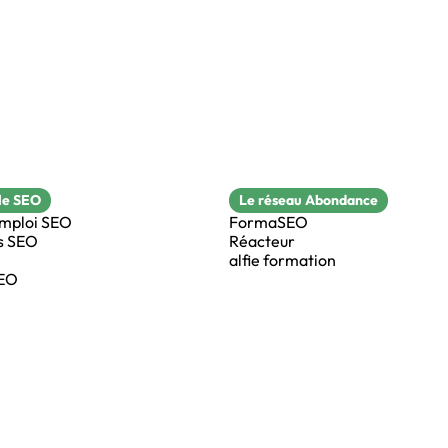
le SEO
Le réseau Abondance
emploi SEO
FormaSEO
s SEO
Réacteur
alfie formation
SEO