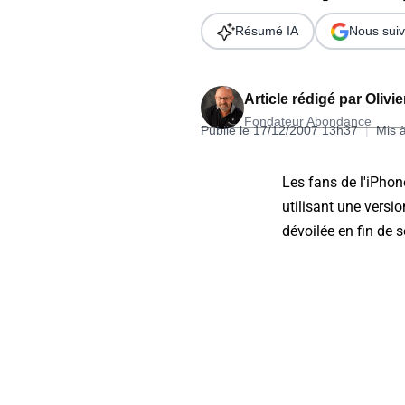
Wordpress
Télécharger l'Ebook
Résumé IA
Nous suiv
Shopify
PrestaShop
Article rédigé par
Olivi
Fondateur Abondance
Publié le 17/12/2007 13h37
|
Mis 
Les fans de l'iPhon
utilisant une versi
Formation SEO & GEO - Edition
dévoilée en fin de 
244.30€ HT au lieu de 349€ pendant 1 mois !
Je découvre !