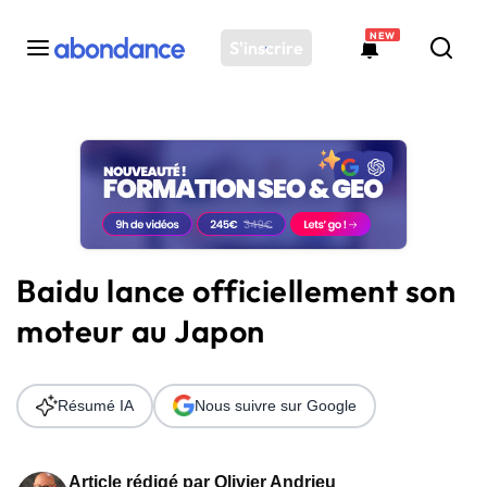
NEW
S'inscrire
Toutes les actus
Actus SEO
Plateforme
Outils
Solutions
Baidu lance officiellement son
Ressources
moteur au Japon
Audit SEO
Résumé IA
Nous suivre sur Google
Article rédigé par
Olivier Andrieu