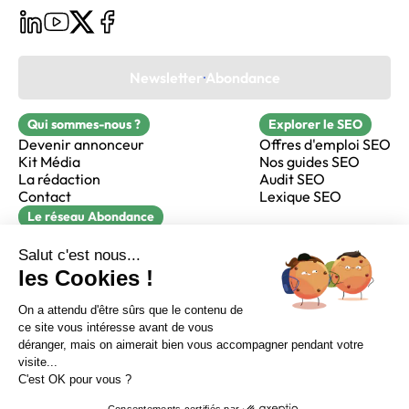
Newsletter Abondance
Qui sommes-nous ?
Explorer le SEO
Devenir annonceur
Offres d'emploi SEO
Kit Média
Nos guides SEO
La rédaction
Audit SEO
Contact
Lexique SEO
Le réseau Abondance
FormaSEO
Réacteur
alfie formation
Sur LinkedIn
Sur Youtube
Sur X
Sur Facebook
Crédits
Mentions légales
Newsletter Abondance