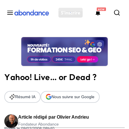
NEW
S'inscrire
Toutes les actus
Actus SEO
Plateforme
Outils
Solutions
Yahoo! Live… or Dead ?
Ressources
Audit SEO
Résumé IA
Nous suivre sur Google
Article rédigé par
Olivier Andrieu
Fondateur Abondance
Publié le 09/02/2008 08h40