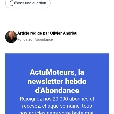
Poser une question
Article rédigé par
Olivier Andrieu
Fondateur Abondance
ActuMoteurs, la
newsletter hebdo
d'Abondance
Rejoignez nos 20 000 abonnés et
recevez, chaque semaine, tous
nos articles dans votre boite mail