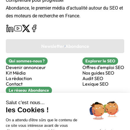
Comprendre pour progresser
Abondance, le premier média d’actualité autour du SEO et
des moteurs de recherche en France.
Newsletter Abondance
Qui sommes-nous ?
Explorer le SEO
Devenir annonceur
Offres d'emploi SEO
Kit Média
Nos guides SEO
La rédaction
Audit SEO
Contact
Lexique SEO
Le réseau Abondance
FormaSEO
Réacteur
alfie formation
Sur LinkedIn
Sur Youtube