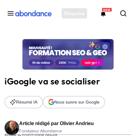
NEW
S'inscrire
Toutes les actus
Actus SEO
Plateforme
Outils
Solutions
iGoogle va se socialiser
Ressources
Audit SEO
Résumé IA
Nous suivre sur Google
Article rédigé par
Olivier Andrieu
Fondateur Abondance
Publié le 02/07/2008 06h48