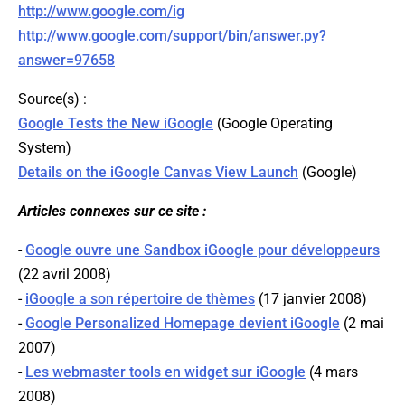
http://www.google.com/ig
http://www.google.com/support/bin/answer.py?
answer=97658
Source(s) :
Google Tests the New iGoogle
(Google Operating
System)
Details on the iGoogle Canvas View Launch
(Google)
Articles connexes sur ce site :
-
Google ouvre une Sandbox iGoogle pour développeurs
(22 avril 2008)
-
iGoogle a son répertoire de thèmes
(17 janvier 2008)
-
Google Personalized Homepage devient iGoogle
(2 mai
2007)
-
Les webmaster tools en widget sur iGoogle
(4 mars
2008)