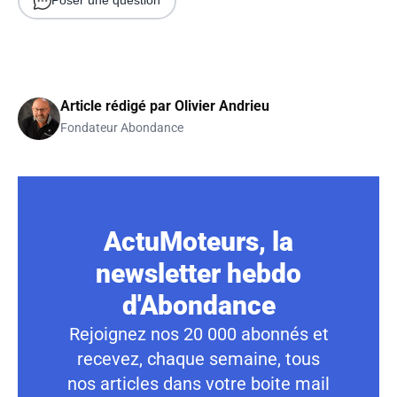
Poser une question
Article rédigé par
Olivier Andrieu
Fondateur Abondance
ActuMoteurs, la
newsletter hebdo
d'Abondance
Rejoignez nos 20 000 abonnés et
recevez, chaque semaine, tous
nos articles dans votre boite mail