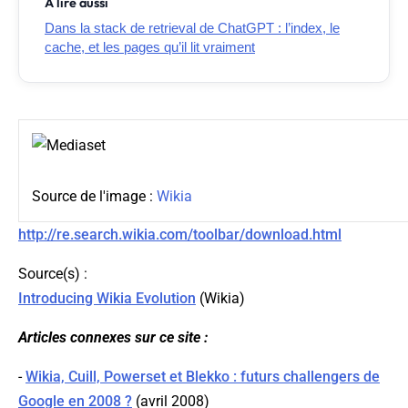
À lire aussi
Dans la stack de retrieval de ChatGPT : l’index, le
cache, et les pages qu’il lit vraiment
Source de l'image :
Wikia
http://re.search.wikia.com/toolbar/download.html
Source(s) :
Introducing Wikia Evolution
(
Wikia
)
Articles connexes sur ce site :
-
Wikia, Cuill, Powerset et Blekko : futurs challengers de
Google en 2008 ?
(avril 2008)