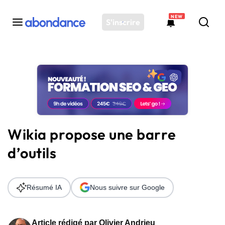
NEW
S'inscrire
Toutes les actus
Actus SEO
Plateforme
Outils
Solutions
Wikia propose une barre
Ressources
d’outils
Audit SEO
Résumé IA
Nous suivre sur Google
Article rédigé par
Olivier Andrieu