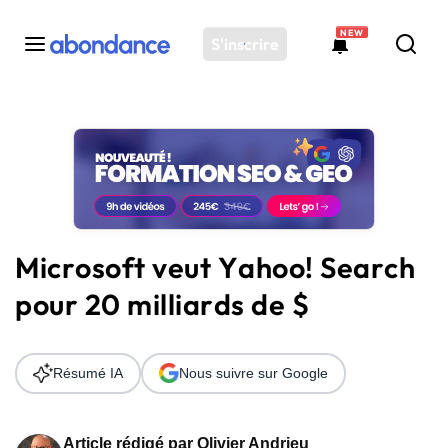
NEW
S'inscrire
Toutes les actus
Actus SEO
Plateforme
Outils
Solutions
Microsoft veut Yahoo! Search
Ressources
pour 20 milliards de $
Audit SEO
Résumé IA
Nous suivre sur Google
Article rédigé par
Olivier Andrieu