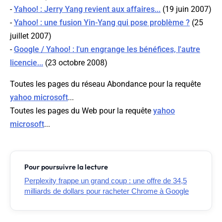
-
Yahoo! : Jerry Yang revient aux affaires...
(19 juin 2007)
-
Yahoo! : une fusion Yin-Yang qui pose problème ?
(25
juillet 2007)
-
Google / Yahoo! : l'un engrange les bénéfices, l'autre
licencie...
(23 octobre 2008)
Toutes les pages du réseau Abondance pour la requête
yahoo microsoft
...
Toutes les pages du Web pour la requête
yahoo
microsoft
...
Pour poursuivre la lecture
Perplexity frappe un grand coup : une offre de 34,5
milliards de dollars pour racheter Chrome à Google