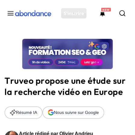
NEW
S'inscrire
Toutes les actus
Actus SEO
Plateforme
Outils
Solutions
Truveo propose une étude sur
Ressources
la recherche vidéo en Europe
Audit SEO
Résumé IA
Nous suivre sur Google
Article rédigé par
Olivier Andrieu