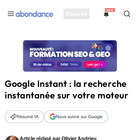
NEW
S'inscrire
Toutes les actus
Actus SEO
Plateforme
Outils
Solutions
Google Instant : la recherche
Ressources
instantanée sur votre moteur
Audit SEO
Résumé IA
Nous suivre sur Google
Article rédigé par
Olivier Andrieu