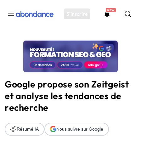
NEW
S'inscrire
Toutes les actus
Actus SEO
Plateforme
Outils
Solutions
Google propose son Zeitgeist
Ressources
et analyse les tendances de
Audit SEO
recherche
Résumé IA
Nous suivre sur Google